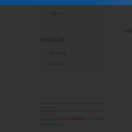
Volvo
Wabco
KG0
MODELLER
80,90,94,F
Ducato