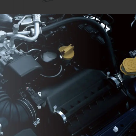
KG35900
- Sinyal Flaşörü