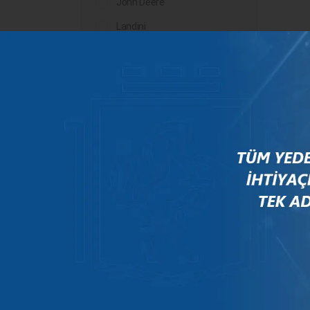
John Deere
Landini
Lindner
Man
Massey Ferguson
KG0
Mercedes
New Holland
Peugeot
Rauch
Renault
Scania
Steyr
Valtra