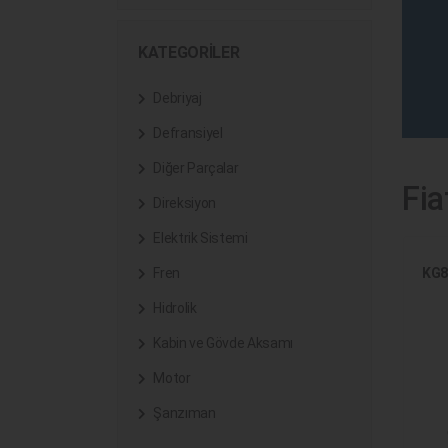
KATEGORILER
Debriyaj
Defransiyel
Diğer Parçalar
Fia
Direksiyon
Elektrik Sistemi
KG8
Fren
Hidrolik
Kabin ve Gövde Aksamı
Motor
Şanzıman