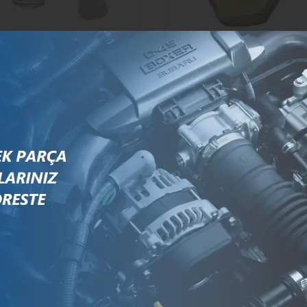
5CP00
- Yakıt Filtresi
KG41289
- Keçe