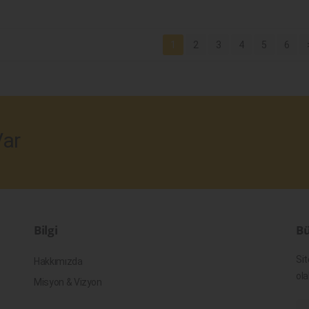
1
2
3
4
5
6
ar
Bilgi
Bü
Sit
Hakkımızda
ola
Misyon & Vizyon