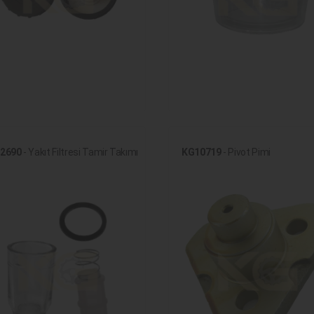
2690
- Yakıt Filtresi Tamir Takımı
KG10719
- Pivot Pimi