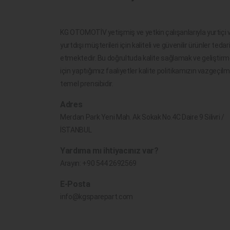
KG OTOMOTİV yetişmiş ve yetkin çalışanlarıyla yurtiçi 
yurtdışı müşterileri için kaliteli ve güvenilir ürünler tedar
etmektedir. Bu doğrultuda kalite sağlamak ve geliştir
için yaptığımız faaliyetler kalite politikamızın vazgeçil
temel prensibidir.
Adres
Merdan Park Yeni Mah. Ak Sokak No.4C Daire 9 Silivri /
İSTANBUL
Yardıma mı ihtiyacınız var?
Arayın:
+90 544 2692569
E-Posta
info@kgsparepart.com