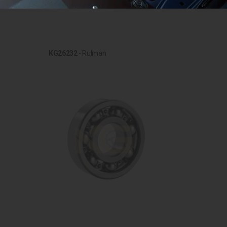
KG26232
- Rulman