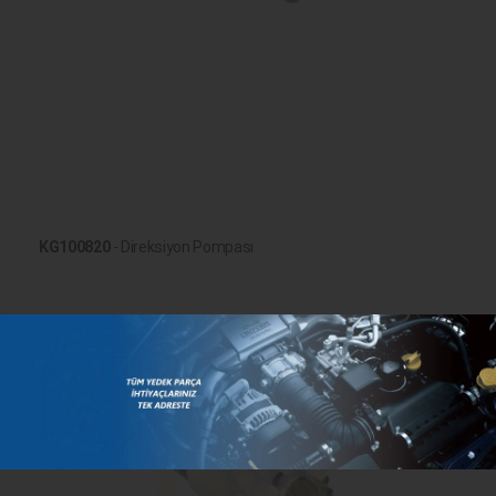
KG100820
- Direksiyon Pompası