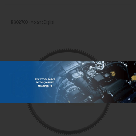
KG02703
- Volant Dişlisi