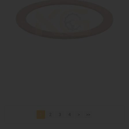
1
2
3
4
>
>>