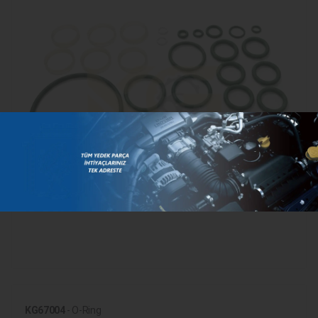
KG67004
- O-Ring