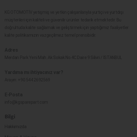
KG OTOMOTİV yetişmiş ve yetkin çalışanlarıyla yurtiçi ve yurtdışı
müşterileri için kaliteli ve güvenilir ürünler tedarik etmektedir. Bu
doğrultuda kalite sağlamak ve geliştirmek için yaptığımız faaliyetler
kalite politikamızın vazgeçilmez temel prensibidir.
Adres
Merdan Park Yeni Mah. Ak Sokak No.4C Daire 9 Silivri / İSTANBUL
Yardıma mı ihtiyacınız var?
Arayın:
+90 544 2692569
E-Posta
info@kgsparepart.com
Bilgi
Hakkımızda