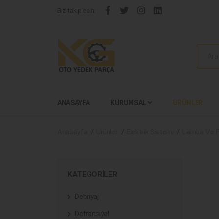
Bizi takip edin:
ANASAYFA
KURUMSAL
ÜRÜNLER
Anasayfa
Ürünler
Elektrik Sistemi
Lamba Ve F
KATEGORILER
Debriyaj
Defransiyel