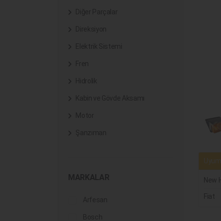
Diğer Parçalar
Direksiyon
Elektrik Sistemi
Fren
Hidrolik
Kabin ve Gövde Aksamı
Motor
Şanzıman
Uyuml
MARKALAR
New H
Fiat
Arfesan
Bosch