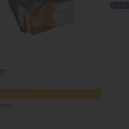
Paylaş
u araçlar / markalar
olland