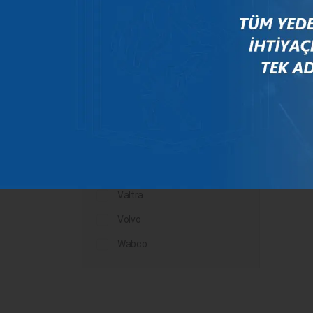
Mercedes
New Holland
Peugeot
Rauch
Renault
Scania
Steyr
Valtra
Volvo
Wabco