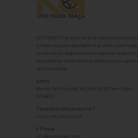
KG OTOMOTİV yetişmiş ve yetkin çalışanlarıyla yurtiçi 
yurtdışı müşterileri için kaliteli ve güvenilir ürünler tedar
etmektedir. Bu doğrultuda kalite sağlamak ve geliştir
için yaptığımız faaliyetler kalite politikamızın vazgeçil
temel prensibidir.
Adres
Merdan Park Yeni Mah. Ak Sokak No.4C Daire 9 Silivri /
İSTANBUL
Yardıma mı ihtiyacınız var?
Arayın:
+90 544 2692569
E-Posta
info@kgsparepart.com