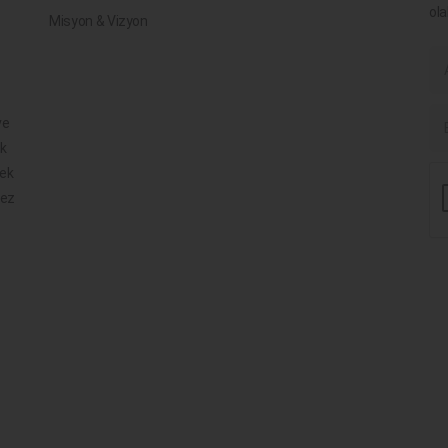
ola
Misyon & Vizyon
ve
ik
mek
mez