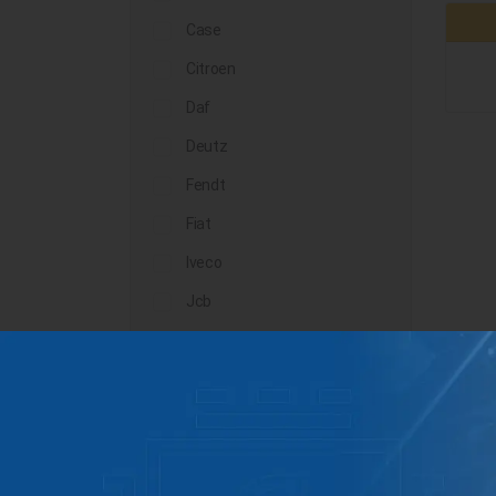
Case
Citroen
Daf
Deutz
Fendt
Fiat
Iveco
Jcb
John Deere
Landini
Lindner
Man
Massey Ferguson