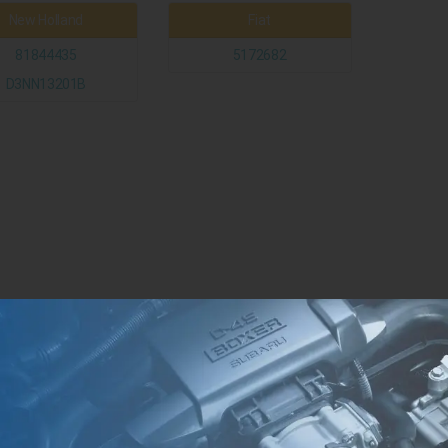
New Holland
Fiat
81844435
5172682
D3NN13201B