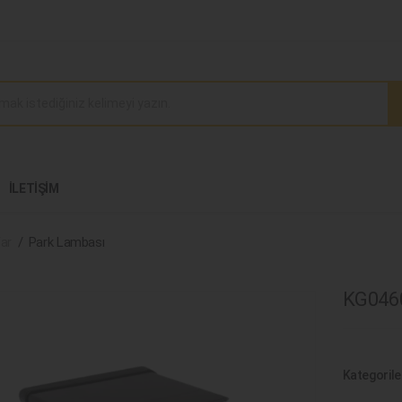
İLETIŞIM
ar
Park Lambası
KG0460
Kategorile