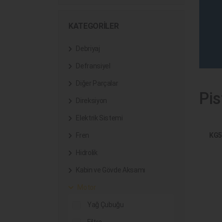
KATEGORILER
Debriyaj
Defransiyel
Diğer Parçalar
Pi
Direksiyon
Elektrik Sistemi
KG5
Fren
Hidrolik
Kabin ve Gövde Aksamı
Motor
Yağ Çubuğu