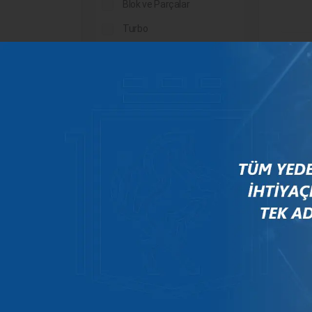
Blok ve Parçalar
Turbo
Su Kanalı
Motor Parçaları
Radyatör
Şanzıman
MARKALAR
Arfesan
Bosch
Case
Citroen