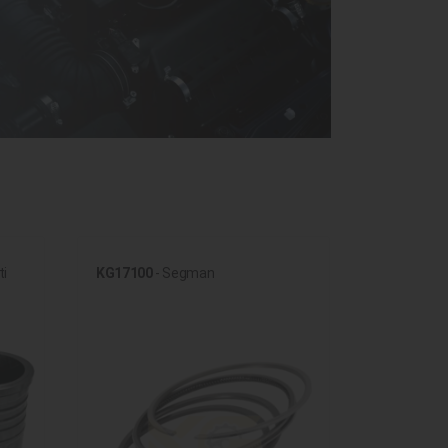
ti
KG17100
- Segman