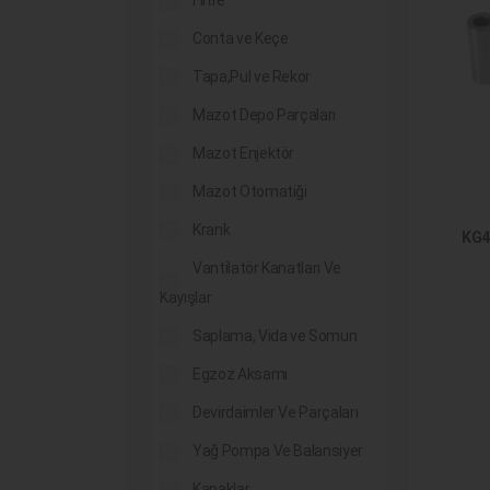
Filtre
Conta ve Keçe
Tapa,Pul ve Rekor
Mazot Depo Parçaları
Mazot Enjektör
Mazot Otomatiği
Krank
KG4
Vantilatör Kanatları Ve
Kayışlar
Saplama, Vida ve Somun
Egzoz Aksamı
Devirdaimler Ve Parçaları
Yağ Pompa Ve Balansiyer
Kapaklar