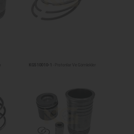
m
KG510010-1
- Pistonlar Ve Gömlekler