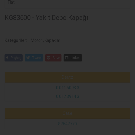
Fiat
KG83600 - Yakıt Depo Kapağı
Kategoriler:
Motor
,
Kapaklar
Paylaş
Tweet
Save
Linked
Deutz
0.011.5093.3
0.012.3914.3
Case
87547770