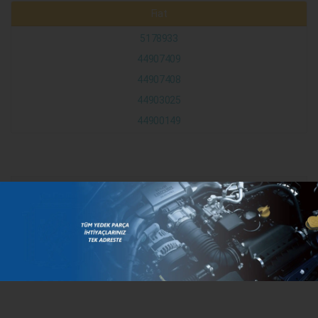
Fiat
5178933
44907409
44907408
44903025
44900149
KATEGORILER
MARKALAR