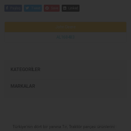
Paylaş
Tweet
Save
Linked
John Deere
AL168483
KATEGORILER
MARKALAR