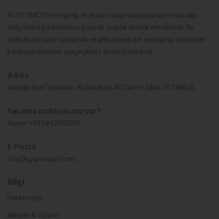
KG OTOMOTİV yetişmiş ve yetkin çalışanlarıyla yurtiçi ve yurtdışı
müşterileri için kaliteli ve güvenilir ürünler tedarik etmektedir. Bu
doğrultuda kalite sağlamak ve geliştirmek için yaptığımız faaliyetler
kalite politikamızın vazgeçilmez temel prensibidir.
Adres
Merdan Park Yeni Mah. Ak Sokak No.4C Daire 9 Silivri / İSTANBUL
Yardıma mı ihtiyacınız var?
Arayın:
+90 544 2692569
E-Posta
info@kgsparepart.com
Bilgi
Hakkımızda
Misyon & Vizyon