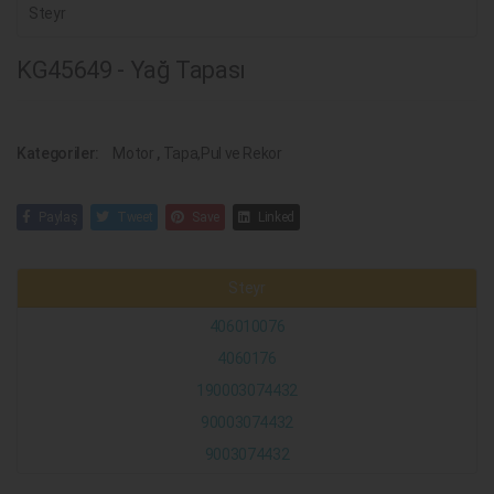
Steyr
KG45649 - Yağ Tapası
Kategoriler:
Motor
,
Tapa,Pul ve Rekor
Paylaş
Tweet
Save
Linked
Steyr
406010076
4060176
190003074432
90003074432
9003074432