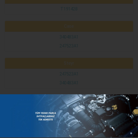
T191428
Case
340483A1
247523A1
Steyr
247523A1
340483A1
KATEGORILER
MARKALAR