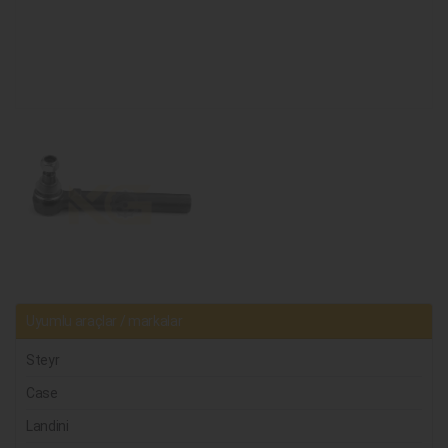
Uyumlu araçlar / markalar
Steyr
Case
Landini