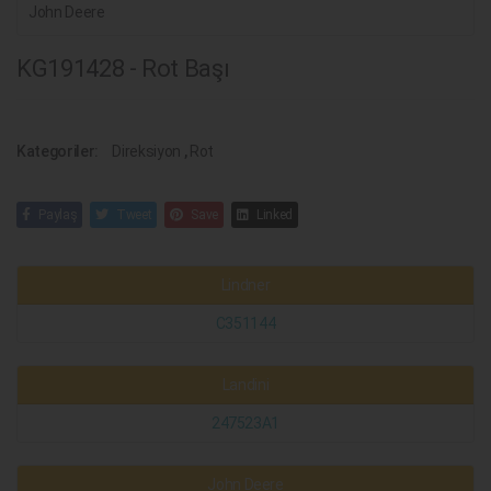
John Deere
KG191428 - Rot Başı
Kategoriler:
Direksiyon
,
Rot
Paylaş
Tweet
Save
Linked
Lindner
C351144
Landini
247523A1
John Deere