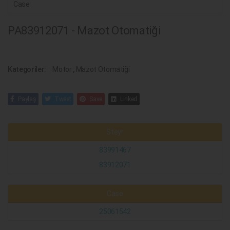
Case
PA83912071 - Mazot Otomatiği
Kategoriler:
Motor
,
Mazot Otomatiği
Paylaş
Tweet
Save
Linked
Steyr
83991467
83912071
Case
25061542