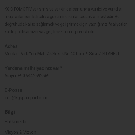
KG OTOMOTİV yetişmiş ve yetkin çalışanlarıyla yurtiçi ve yurtdışı
müşterileri için kaliteli ve güvenilir ürünler tedarik etmektedir. Bu
doğrultuda kalite sağlamak ve geliştirmek için yaptığımız faaliyetler
kalite politikamızın vazgeçilmez temel prensibidir.
Adres
Merdan Park Yeni Mah. Ak Sokak No.4C Daire 9 Silivri / İSTANBUL
Yardıma mı ihtiyacınız var?
Arayın:
+90 544 2692569
E-Posta
info@kgsparepart.com
Bilgi
Hakkımızda
Misyon & Vizyon