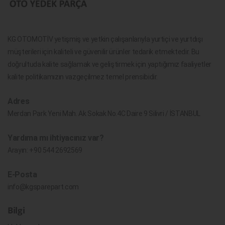
KG OTOMOTİV yetişmiş ve yetkin çalışanlarıyla yurtiçi ve yurtdışı
müşterileri için kaliteli ve güvenilir ürünler tedarik etmektedir. Bu
doğrultuda kalite sağlamak ve geliştirmek için yaptığımız faaliyetler
kalite politikamızın vazgeçilmez temel prensibidir.
Adres
Merdan Park Yeni Mah. Ak Sokak No.4C Daire 9 Silivri / İSTANBUL
Yardıma mı ihtiyacınız var?
Arayın:
+90 544 2692569
E-Posta
info@kgsparepart.com
Bilgi