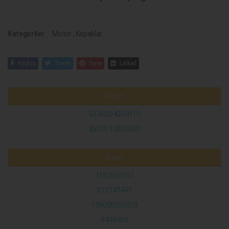
Kategoriler:
Motor
,
Kapaklar
Paylaş
Tweet
Save
Linked
Fendt
G138204060010
X810110050000
Steyr
1192550151
3137474R1
159000550018
8418960