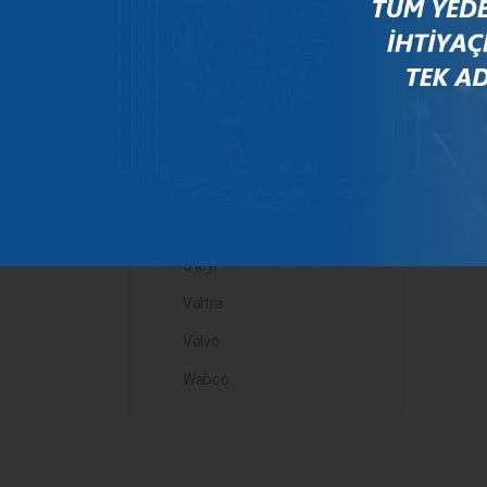
Mercedes
New Holland
Peugeot
Rauch
Renault
Scania
Steyr
Valtra
Volvo
Wabco