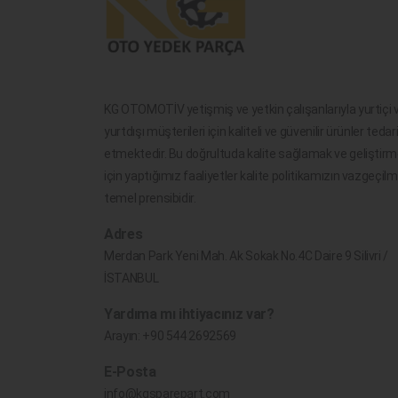
KG OTOMOTİV yetişmiş ve yetkin çalışanlarıyla yurtiçi 
yurtdışı müşterileri için kaliteli ve güvenilir ürünler tedar
etmektedir. Bu doğrultuda kalite sağlamak ve geliştir
için yaptığımız faaliyetler kalite politikamızın vazgeçil
temel prensibidir.
Adres
Merdan Park Yeni Mah. Ak Sokak No.4C Daire 9 Silivri /
İSTANBUL
Yardıma mı ihtiyacınız var?
Arayın:
+90 544 2692569
E-Posta
info@kgsparepart.com