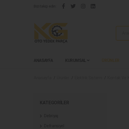
Bizi takip edin:
ANASAYFA
KURUMSAL
ÜRÜNLER
Anasayfa
Ürünler
Elektrik Sistemi
Kontak Ve 
KATEGORILER
Debriyaj
Defransiyel