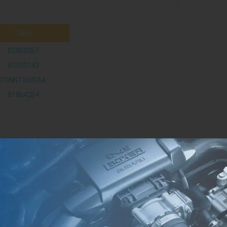
Case
82003267
82030143
FONN11603AA
81864284