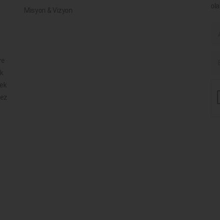
ola
Misyon & Vizyon
ve
ik
mek
mez