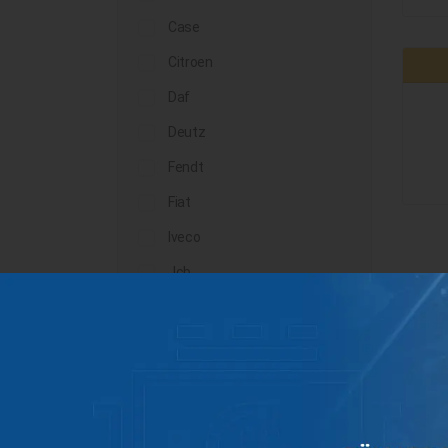
Case
Citroen
Daf
Deutz
Fendt
Fiat
Iveco
Jcb
John Deere
Landini
Lindner
Man
Massey Ferguson