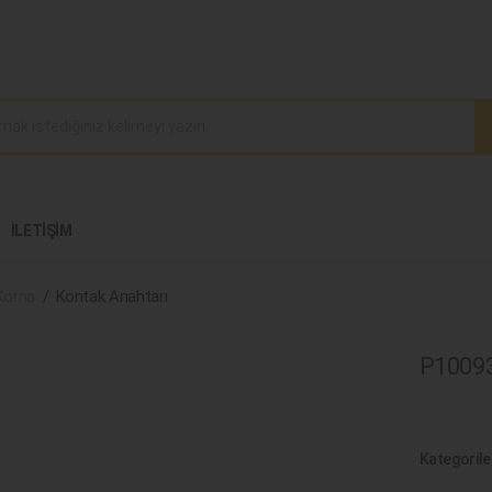
İLETIŞIM
Korna
Kontak Anahtarı
P10093
Kategorile