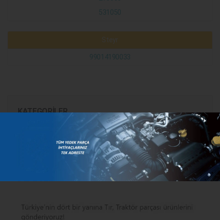
531050
Steyr
99014190033
KATEGORILER
MARKALAR