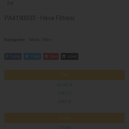
Daf
PA4190033 - Hava Filtresi
Kategoriler:
Motor
,
Filtre
Paylaş
Tweet
Save
Linked
Daf
0694218
1500137
694218
Scania
275588