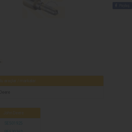
Paylaş
u araçlar / markalar
Deere
John Deere
SE501925
RE530362