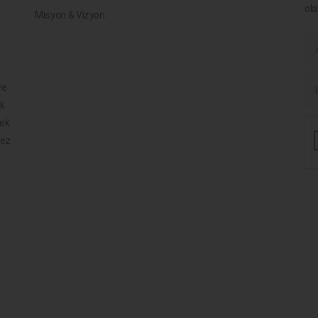
ola
Misyon & Vizyon
ve
ik
mek
mez