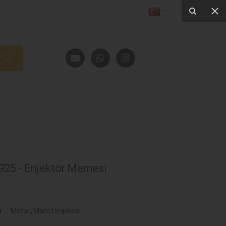
25 - Enjektör Memesi
r:
Motor
,
Mazot Enjektör