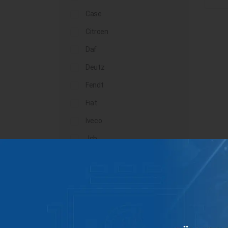
Case
Citroen
Daf
Deutz
Fendt
Fiat
Iveco
Jcb
John Deere
Landini
Lindner
Man
Massey Ferguson