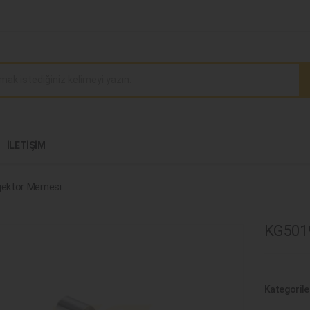
İLETIŞIM
jektör Memesi
KG5019
Kategorile