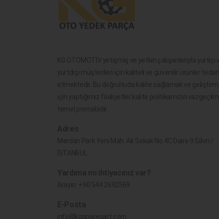
KG OTOMOTİV yetişmiş ve yetkin çalışanlarıyla yurtiçi 
yurtdışı müşterileri için kaliteli ve güvenilir ürünler tedar
etmektedir. Bu doğrultuda kalite sağlamak ve geliştir
için yaptığımız faaliyetler kalite politikamızın vazgeçil
temel prensibidir.
Adres
Merdan Park Yeni Mah. Ak Sokak No.4C Daire 9 Silivri /
İSTANBUL
Yardıma mı ihtiyacınız var?
Arayın:
+90 544 2692569
E-Posta
info@kgsparepart.com