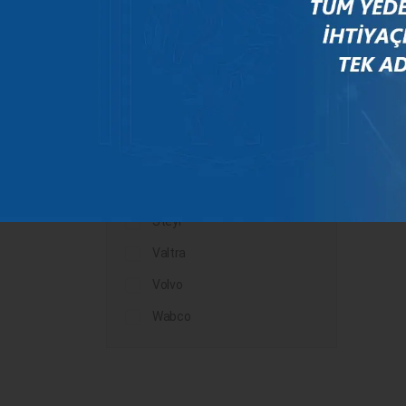
Mercedes
New Holland
Peugeot
Rauch
Renault
Scania
Steyr
Valtra
Volvo
Wabco