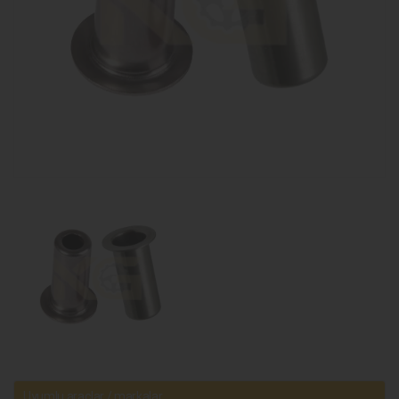
Uyumlu araçlar / markalar