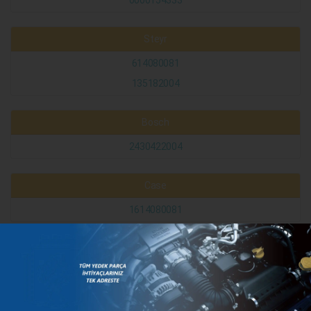
Steyr
614080081
135182004
Bosch
2430422004
Case
1614080081
KATEGORILER