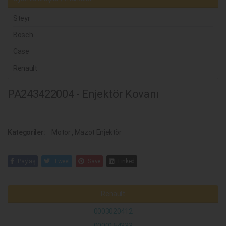
Steyr
Bosch
Case
Renault
PA243422004 - Enjektör Kovanı
Kategoriler:
Motor
,
Mazot Enjektör
Paylaş
Tweet
Save
Linked
Renault
0003020412
0000154333