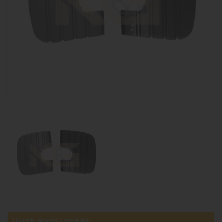
Uyumlu araçlar / markalar