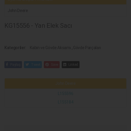
John Deere
KG15556 - Yan Elek Sacı
Kategoriler:
Kabin ve Gövde Aksamı
,
Gövde Parçaları
Paylaş
Tweet
Save
Linked
John Deere
L155596
L155184