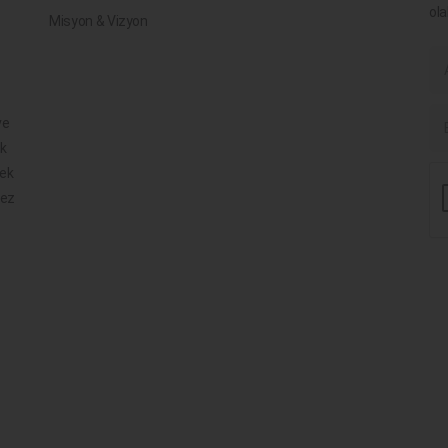
ola
Misyon & Vizyon
ve
ik
mek
mez