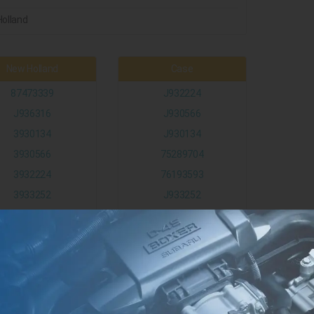
olland
New Holland
Case
87473339
J932224
J936316
J930566
3930134
J930134
3930566
75289704
3932224
76193593
3933252
J933252
3936316
J925709
3925709