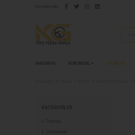
Bizi takip edin:
ANASAYFA
KURUMSAL
ÜRÜNLER
Anasayfa
Ürünler
Motor
Mazot Otomatiği
KATEGORILER
Debriyaj
Defransiyel