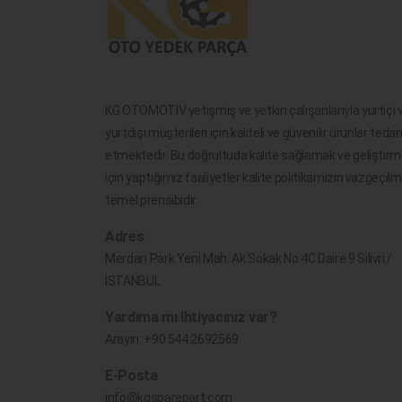
KG OTOMOTİV yetişmiş ve yetkin çalışanlarıyla yurtiçi 
yurtdışı müşterileri için kaliteli ve güvenilir ürünler tedar
etmektedir. Bu doğrultuda kalite sağlamak ve geliştir
için yaptığımız faaliyetler kalite politikamızın vazgeçil
temel prensibidir.
Adres
Merdan Park Yeni Mah. Ak Sokak No.4C Daire 9 Silivri /
İSTANBUL
Yardıma mı ihtiyacınız var?
Arayın:
+90 544 2692569
E-Posta
info@kgsparepart.com