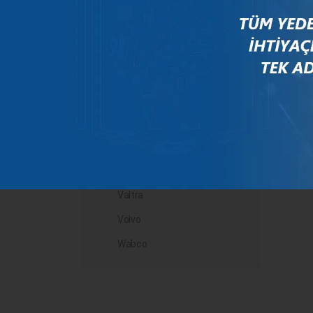
Mercedes
New Holland
Peugeot
Rauch
Renault
Scania
Steyr
Valtra
Volvo
Wabco