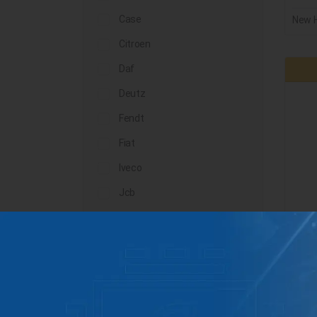
Case
New H
Citroen
Daf
Deutz
Fendt
Fiat
Iveco
Jcb
John Deere
Landini
Lindner
Man
Massey Ferguson