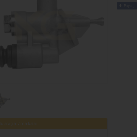
Paylaş
u araçlar / markalar