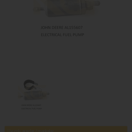
Uyumlu araçlar / markalar