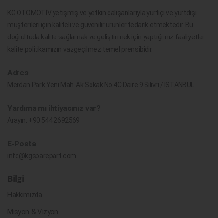
KG OTOMOTİV yetişmiş ve yetkin çalışanlarıyla yurtiçi ve yurtdışı
müşterileri için kaliteli ve güvenilir ürünler tedarik etmektedir. Bu
doğrultuda kalite sağlamak ve geliştirmek için yaptığımız faaliyetler
kalite politikamızın vazgeçilmez temel prensibidir.
Adres
Merdan Park Yeni Mah. Ak Sokak No.4C Daire 9 Silivri / İSTANBUL
Yardıma mı ihtiyacınız var?
Arayın:
+90 544 2692569
E-Posta
info@kgsparepart.com
Bilgi
Hakkımızda
Misyon & Vizyon