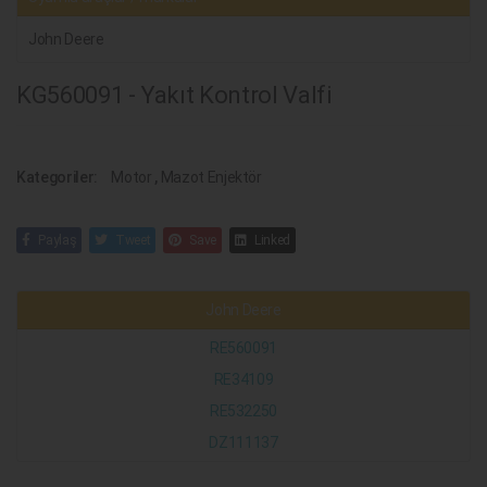
John Deere
KG560091 - Yakıt Kontrol Valfi
Kategoriler:
Motor
,
Mazot Enjektör
Paylaş
Tweet
Save
Linked
John Deere
RE560091
RE34109
RE532250
DZ111137