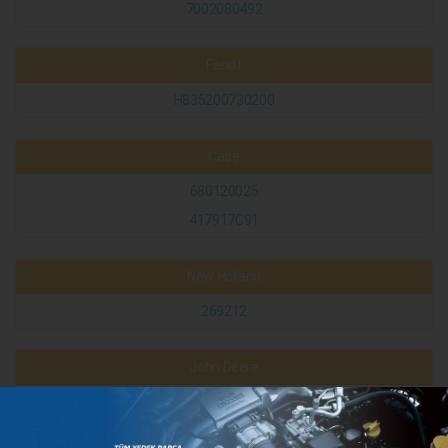
7002080492
Fendt
H835200730200
Case
680120025
417917C91
New Holland
269212
John Deere
AM116304
AM116178