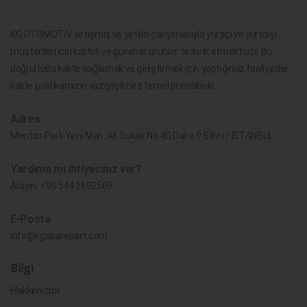
KG OTOMOTİV yetişmiş ve yetkin çalışanlarıyla yurtiçi ve yurtdışı
müşterileri için kaliteli ve güvenilir ürünler tedarik etmektedir. Bu
doğrultuda kalite sağlamak ve geliştirmek için yaptığımız faaliyetler
kalite politikamızın vazgeçilmez temel prensibidir.
Adres
Merdan Park Yeni Mah. Ak Sokak No.4C Daire 9 Silivri / İSTANBUL
Yardıma mı ihtiyacınız var?
Arayın:
+90 544 2692569
E-Posta
info@kgsparepart.com
Bilgi
Hakkımızda