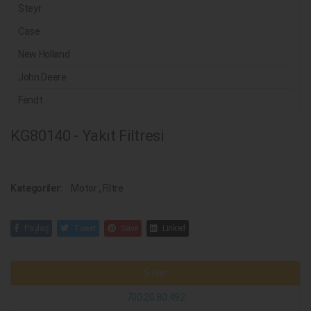
Steyr
Case
New Holland
John Deere
Fendt
KG80140 - Yakıt Filtresi
Kategoriler:
Motor
,
Filtre
Paylaş
Tweet
Save
Linked
Steyr
700.20.80.492