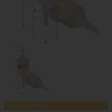
Uyumlu araçlar / markalar