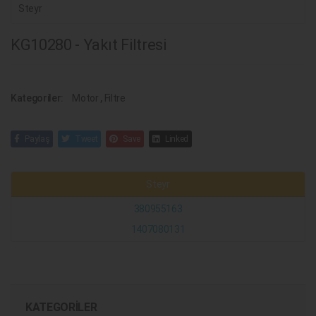
Steyr
KG10280 - Yakıt Filtresi
Kategoriler:
Motor
,
Filtre
Paylaş
Tweet
Save
Linked
Steyr
380955163
1407080131
KATEGORILER