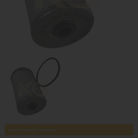
Uyumlu araçlar / markalar