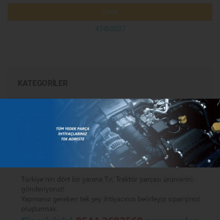
Steyr
47450037
KATEGORILER
MARKALAR