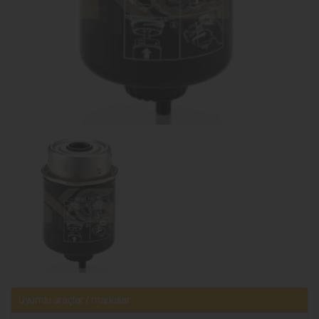
Uyumlu araçlar / markalar