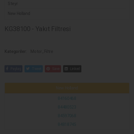
Steyr
New Holland
KG38100 - Yakıt Filtresi
Kategoriler:
Motor
,
Filtre
Paylaş
Tweet
Save
Linked
New Holland
84160468
84480523
84597068
84818745