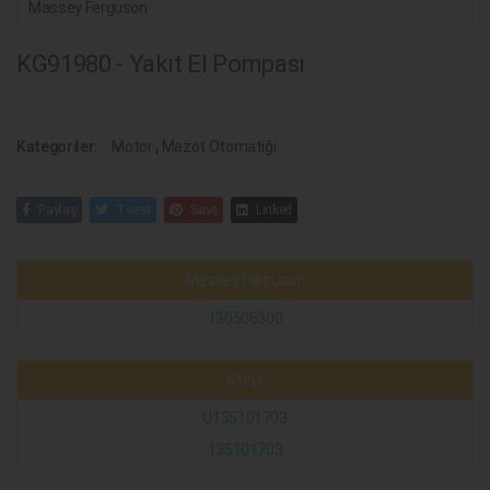
Massey Ferguson
KG91980 - Yakıt El Pompası
Kategoriler:
Motor
,
Mazot Otomatiği
Paylaş
Tweet
Save
Linked
Massey Ferguson
130506300
Steyr
U135101703
135101703