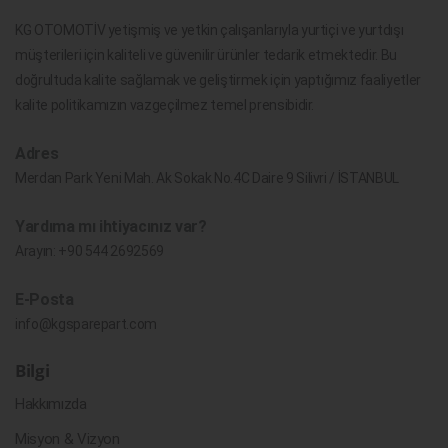
KG OTOMOTİV yetişmiş ve yetkin çalışanlarıyla yurtiçi ve yurtdışı
müşterileri için kaliteli ve güvenilir ürünler tedarik etmektedir. Bu
doğrultuda kalite sağlamak ve geliştirmek için yaptığımız faaliyetler
kalite politikamızın vazgeçilmez temel prensibidir.
Adres
Merdan Park Yeni Mah. Ak Sokak No.4C Daire 9 Silivri / İSTANBUL
Yardıma mı ihtiyacınız var?
Arayın:
+90 544 2692569
E-Posta
info@kgsparepart.com
Bilgi
Hakkımızda
Misyon & Vizyon