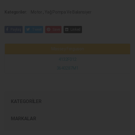
Kategoriler:
Motor
,
Yağ Pompa Ve Balansiyer
Paylaş
Tweet
Save
Linked
Massey Ferguson
4132F012
3640287M1
KATEGORILER
MARKALAR