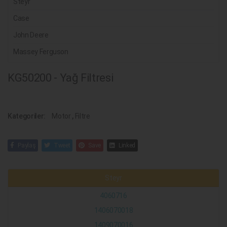
Steyr
Case
John Deere
Massey Ferguson
KG50200 - Yağ Filtresi
Kategoriler:
Motor
,
Filtre
Paylaş
Tweet
Save
Linked
Steyr
4060716
1406070018
1409070016