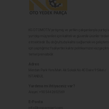
KG OTOMOTİV yetişmiş ve yetkin çalışanlarıyla yurtiçi 
yurtdışı müşterileri için kaliteli ve güvenilir ürünler tedar
etmektedir. Bu doğrultuda kalite sağlamak ve geliştir
için yaptığımız faaliyetler kalite politikamızın vazgeçil
temel prensibidir.
Adres
Merdan Park Yeni Mah. Ak Sokak No.4C Daire 9 Silivri /
İSTANBUL
Yardıma mı ihtiyacınız var?
Arayın:
+90 544 2692569
E-Posta
info@kgsparepart.com