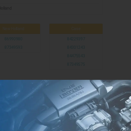
olland
New Holland
Case
86990980
84229397
87349593
84301243
84475543
87349575