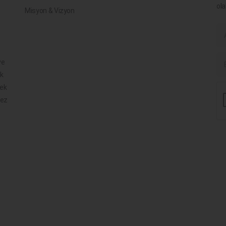
ola
Misyon & Vizyon
ve
ik
mek
mez