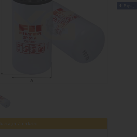
Paylaş
u araçlar / markalar