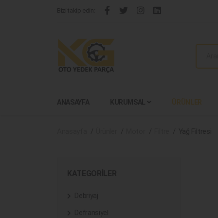
Bizi takip edin:
ANASAYFA
KURUMSAL
ÜRÜNLER
Anasayfa
Ürünler
Motor
Filtre
Yağ Filtresi
KATEGORILER
Debriyaj
Defransiyel