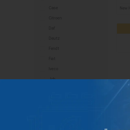
Case
New H
Citroen
Daf
Deutz
Fendt
Fiat
Iveco
Jcb
John Deere
Landini
Lindner
Man
Massey Ferguson