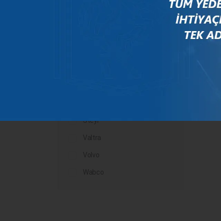
Mercedes
New Holland
Peugeot
Rauch
Renault
Scania
Steyr
Valtra
Volvo
Wabco