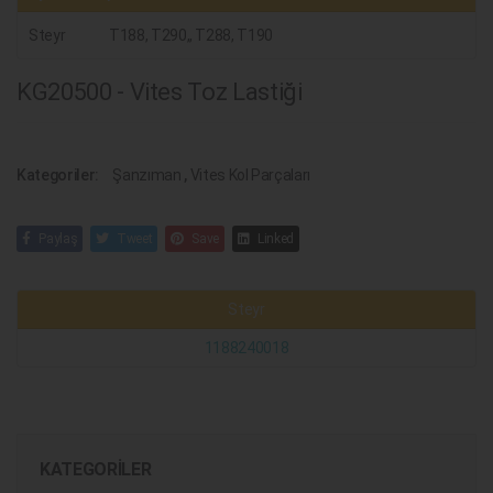
Steyr
T188, T290,, T288, T190
KG20500 - Vites Toz Lastiği
Kategoriler:
Şanzıman
,
Vites Kol Parçaları
Paylaş
Tweet
Save
Linked
Steyr
1188240018
KATEGORILER