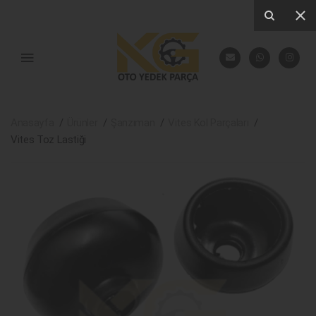
Anasayfa
Ürünler
Şanzıman
Vites Kol Parçaları
Vites Toz Lastiği