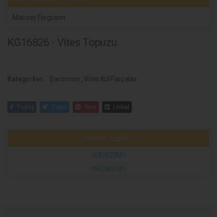
Massey Ferguson
KG16826 - Vites Topuzu
Kategoriler:
Şanzıman
,
Vites Kol Parçaları
Paylaş
Tweet
Save
Linked
Massey Ferguson
1682623M1
1862401M1