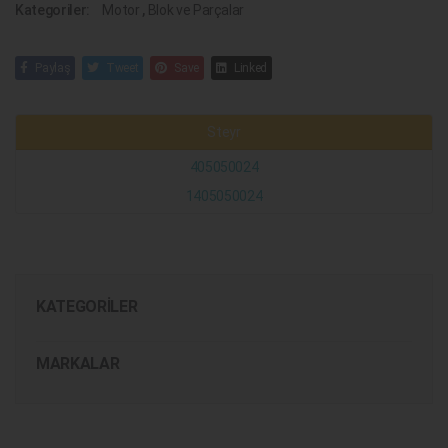
Kategoriler:
Motor
,
Blok ve Parçalar
Paylaş
Tweet
Save
Linked
Steyr
405050024
1405050024
KATEGORILER
MARKALAR