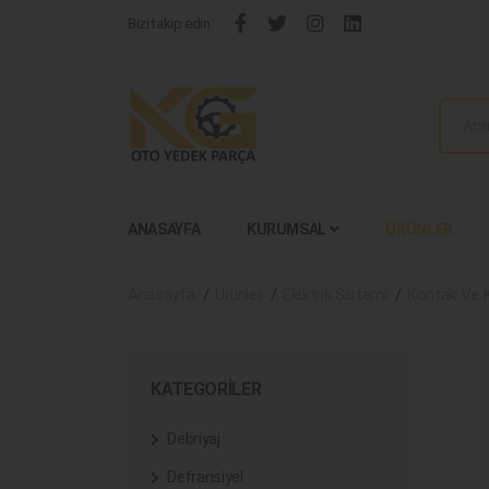
Bizi takip edin:
ANASAYFA
KURUMSAL
ÜRÜNLER
Anasayfa
Ürünler
Elektrik Sistemi
Kontak Ve 
KATEGORILER
Debriyaj
Defransiyel