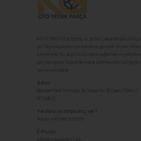
KG OTOMOTİV yetişmiş ve yetkin çalışanlarıyla yurtiçi 
yurtdışı müşterileri için kaliteli ve güvenilir ürünler tedar
etmektedir. Bu doğrultuda kalite sağlamak ve geliştir
için yaptığımız faaliyetler kalite politikamızın vazgeçil
temel prensibidir.
Adres
Merdan Park Yeni Mah. Ak Sokak No.4C Daire 9 Silivri /
İSTANBUL
Yardıma mı ihtiyacınız var?
Arayın:
+90 544 2692569
E-Posta
info@kgsparepart.com