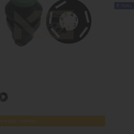
Paylaş
u araçlar / markalar