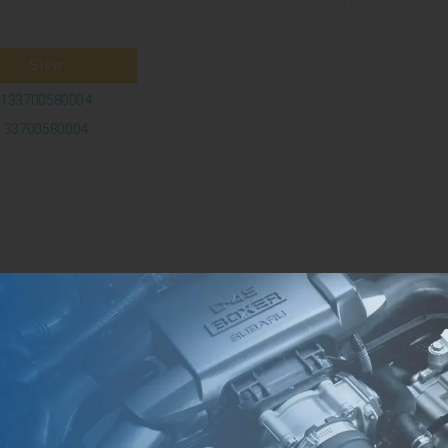
Steyr
133700580004
33700580004