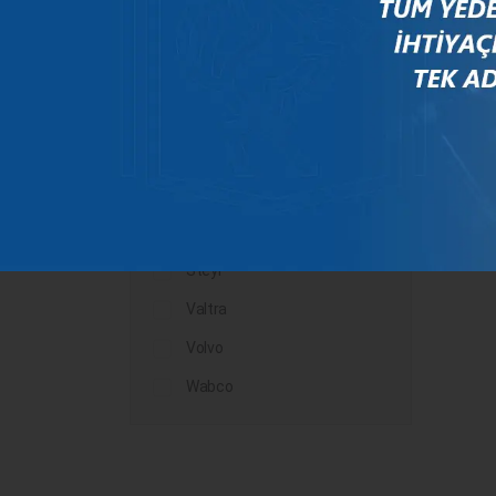
Mercedes
New Holland
Peugeot
Rauch
Renault
Scania
Steyr
Valtra
Volvo
Wabco