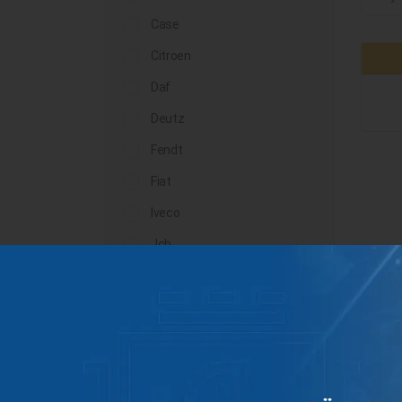
Case
Citroen
Daf
Deutz
Fendt
Fiat
Iveco
Jcb
John Deere
Landini
Lindner
Man
Massey Ferguson