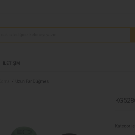
İLETIŞIM
Korna
Uzun Far Düğmesi
KG5280
Kategorile