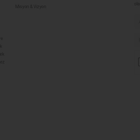
ola
Misyon & Vizyon
ve
ik
mek
mez