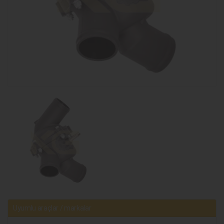
Uyumlu araçlar / markalar