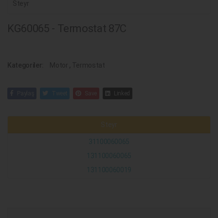
Steyr
KG60065 - Termostat 87C
Kategoriler:
Motor
,
Termostat
Paylaş
Tweet
Save
Linked
Steyr
31100060065
131100060065
131100060019