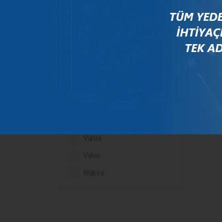
Mercedes
New Holland
Peugeot
Rauch
Renault
Scania
Steyr
Valtra
Volvo
Wabco