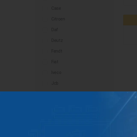
Case
Citroen
Daf
Deutz
Fendt
Fiat
Iveco
Jcb
John Deere
Landini
Lindner
Man
Massey Ferguson