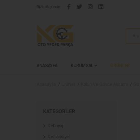
Bizi takip edin:
ANASAYFA
KURUMSAL
ÜRÜNLER
Anasayfa
Ürünler
Kabin Ve Gövde Aksamı
Göv
KATEGORILER
Debriyaj
Defransiyel