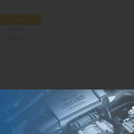
John Deere
L39119
T23033