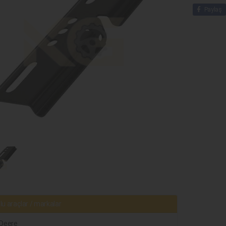
Paylaş
u araçlar / markalar
Deere