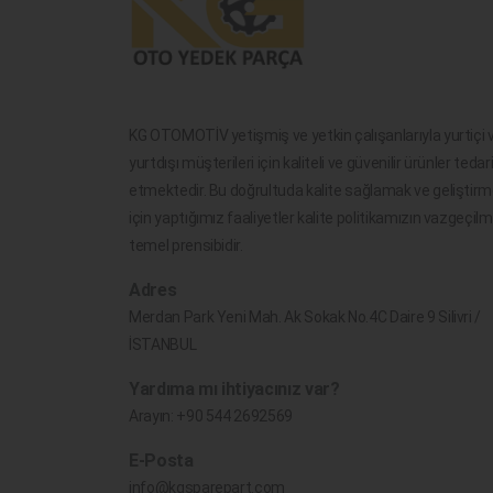
KG OTOMOTİV yetişmiş ve yetkin çalışanlarıyla yurtiçi 
yurtdışı müşterileri için kaliteli ve güvenilir ürünler tedar
etmektedir. Bu doğrultuda kalite sağlamak ve geliştir
için yaptığımız faaliyetler kalite politikamızın vazgeçil
temel prensibidir.
Adres
Merdan Park Yeni Mah. Ak Sokak No.4C Daire 9 Silivri /
İSTANBUL
Yardıma mı ihtiyacınız var?
Arayın:
+90 544 2692569
E-Posta
info@kgsparepart.com