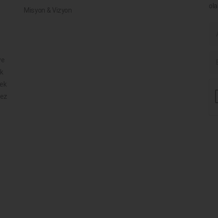
ola
Misyon & Vizyon
ve
ik
mek
mez