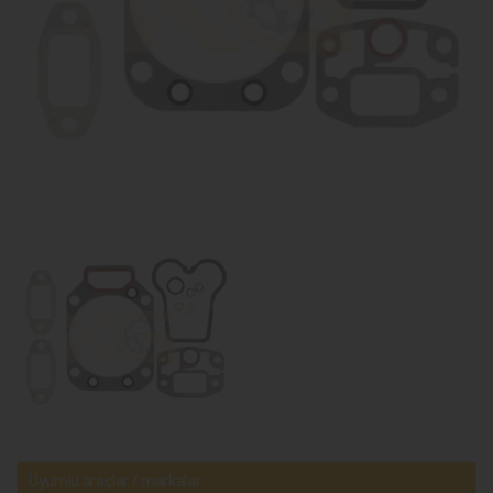
Uyumlu araçlar / markalar