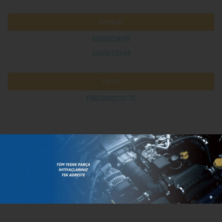
Renault
6005003699
6005010344
Fendt
F385200210170
KATEGORILER
MARKALAR