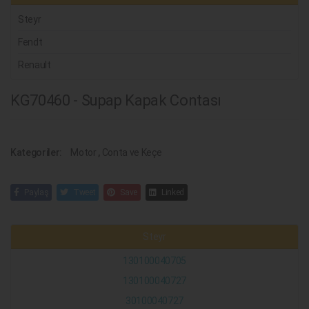
Steyr
Fendt
Renault
KG70460 - Supap Kapak Contası
Kategoriler:
Motor
,
Conta ve Keçe
Paylaş
Tweet
Save
Linked
Steyr
130100040705
130100040727
30100040727