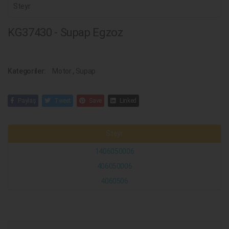
Steyr
KG37430 - Supap Egzoz
Kategoriler:
Motor
,
Supap
Paylaş
Tweet
Save
Linked
Steyr
1406050006
406050006
4060506