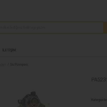
İLETIŞIM
ları
Su Pompası
PA5231
Kategorile