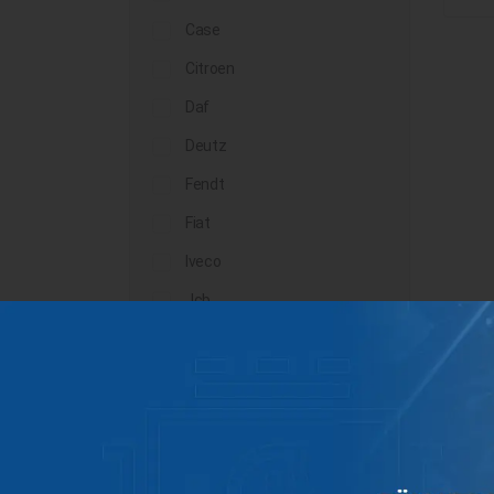
Case
Citroen
Daf
Deutz
Fendt
Fiat
Iveco
Jcb
John Deere
Landini
Lindner
Man
Massey Ferguson