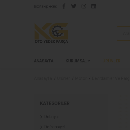
Bizi takip edin:
ANASAYFA
KURUMSAL
ÜRÜNLER
Anasayfa
Ürünler
Motor
Devirdaimler Ve Parça
KATEGORILER
Debriyaj
Defransiyel