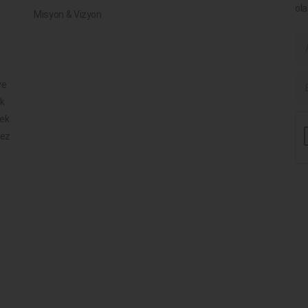
ola
Misyon & Vizyon
ve
ik
mek
mez