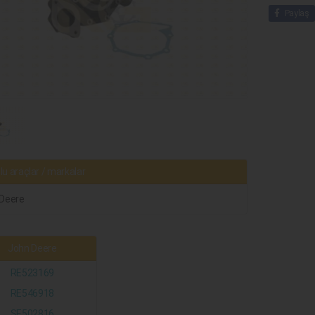
Paylaş
u araçlar / markalar
Deere
John Deere
RE523169
RE546918
SE502816