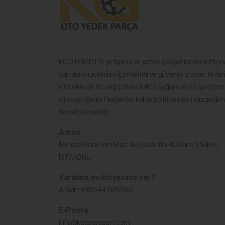
KG OTOMOTİV yetişmiş ve yetkin çalışanlarıyla yurtiçi 
yurtdışı müşterileri için kaliteli ve güvenilir ürünler tedar
etmektedir. Bu doğrultuda kalite sağlamak ve geliştir
için yaptığımız faaliyetler kalite politikamızın vazgeçil
temel prensibidir.
Adres
Merdan Park Yeni Mah. Ak Sokak No.4C Daire 9 Silivri /
İSTANBUL
Yardıma mı ihtiyacınız var?
Arayın:
+90 544 2692569
E-Posta
info@kgsparepart.com