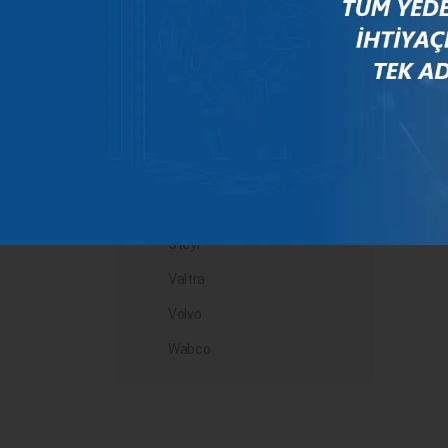
Mercedes
New Holland
Peugeot
Rauch
Renault
Scania
Steyr
Valtra
Volvo
Wabco