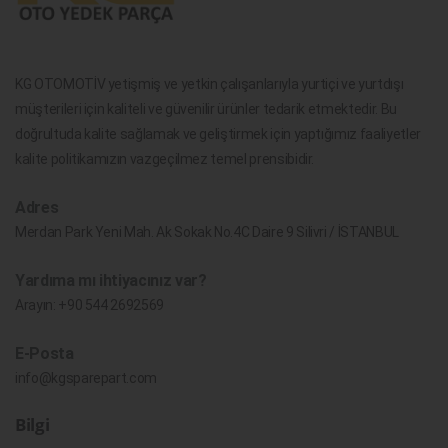
KG OTOMOTİV yetişmiş ve yetkin çalışanlarıyla yurtiçi ve yurtdışı
müşterileri için kaliteli ve güvenilir ürünler tedarik etmektedir. Bu
doğrultuda kalite sağlamak ve geliştirmek için yaptığımız faaliyetler
kalite politikamızın vazgeçilmez temel prensibidir.
Adres
Merdan Park Yeni Mah. Ak Sokak No.4C Daire 9 Silivri / İSTANBUL
Yardıma mı ihtiyacınız var?
Arayın:
+90 544 2692569
E-Posta
info@kgsparepart.com
Bilgi