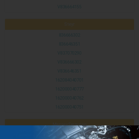
V836664155
Steyr
836666302
836646351
V837070290
V836666302
V836646351
162084040701
162000040777
162000040762
162000040751
Massey Ferguson
3638960M1