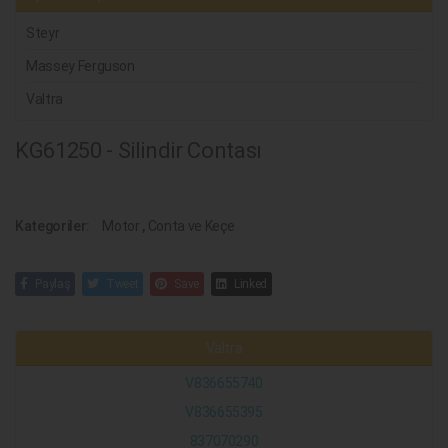
Steyr
Massey Ferguson
Valtra
KG61250 - Silindir Contası
Kategoriler:
Motor
,
Conta ve Keçe
Paylaş
Tweet
Save
Linked
Valtra
V836655740
V836655395
837070290