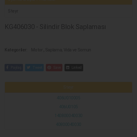
Steyr
KG406030 - Silindir Blok Saplaması
Kategoriler:
Motor
,
Saplama, Vida ve Somun
Paylaş
Tweet
Save
Linked
Steyr
406U010005
406U0105
140800040030
40800040030