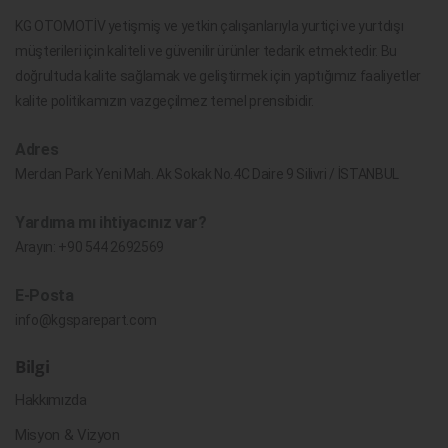
KG OTOMOTİV yetişmiş ve yetkin çalışanlarıyla yurtiçi ve yurtdışı
müşterileri için kaliteli ve güvenilir ürünler tedarik etmektedir. Bu
doğrultuda kalite sağlamak ve geliştirmek için yaptığımız faaliyetler
kalite politikamızın vazgeçilmez temel prensibidir.
Adres
Merdan Park Yeni Mah. Ak Sokak No.4C Daire 9 Silivri / İSTANBUL
Yardıma mı ihtiyacınız var?
Arayın:
+90 544 2692569
E-Posta
info@kgsparepart.com
Bilgi
Hakkımızda
Misyon & Vizyon