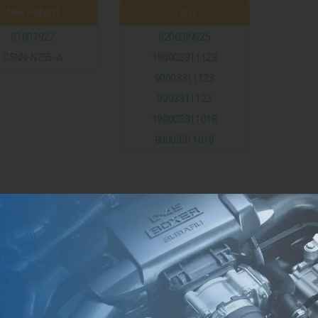
New Holland
Steyr
81801927
6206DIN625
C5NN-N755-A
190003311123
90003311123
9003311123
190003311018
90003311018