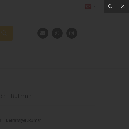
3 - Rulman
r:
Defransiyel
,
Rulman