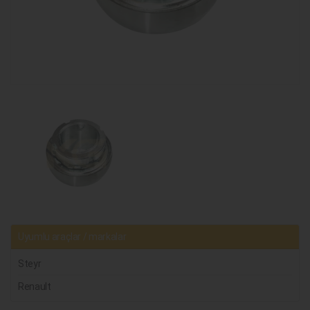
Uyumlu araçlar / markalar
Steyr
Renault