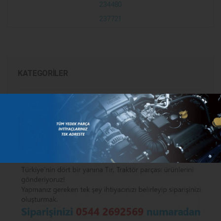
234480
237721
KATEGORILER
MARKALAR