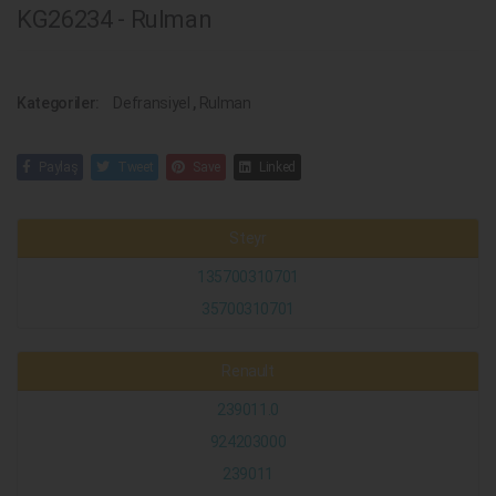
KG26234 - Rulman
Kategoriler:
Defransiyel
,
Rulman
Paylaş
Tweet
Save
Linked
Steyr
135700310701
35700310701
Renault
239011.0
924203000
239011