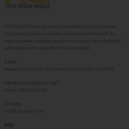
KG OTOMOTİV yetişmiş ve yetkin çalışanlarıyla yurtiçi ve yurtdışı
müşterileri için kaliteli ve güvenilir ürünler tedarik etmektedir. Bu
doğrultuda kalite sağlamak ve geliştirmek için yaptığımız faaliyetler
kalite politikamızın vazgeçilmez temel prensibidir.
Adres
Merdan Park Yeni Mah. Ak Sokak No.4C Daire 9 Silivri / İSTANBUL
Yardıma mı ihtiyacınız var?
Arayın:
+90 544 2692569
E-Posta
info@kgsparepart.com
Bilgi