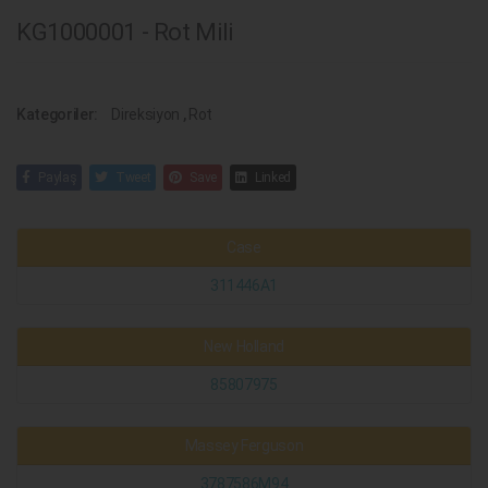
KG1000001 - Rot Mili
Kategoriler:
Direksiyon
,
Rot
Paylaş
Tweet
Save
Linked
Case
311446A1
New Holland
85807975
Massey Ferguson
3787586M94