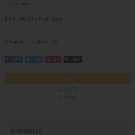
John Deere
PA110923 - Rot Başı
Kategoriler:
Direksiyon
,
Rot
Paylaş
Tweet
Save
Linked
John Deere
AL119379
AL177980
KATEGORILER