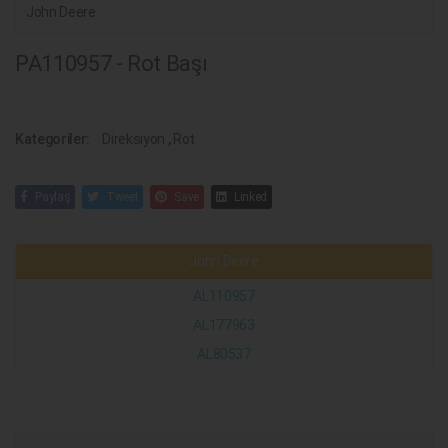
John Deere
PA110957 - Rot Başı
Kategoriler:
Direksiyon
,
Rot
Paylaş
Tweet
Save
Linked
John Deere
AL110957
AL177963
AL80537