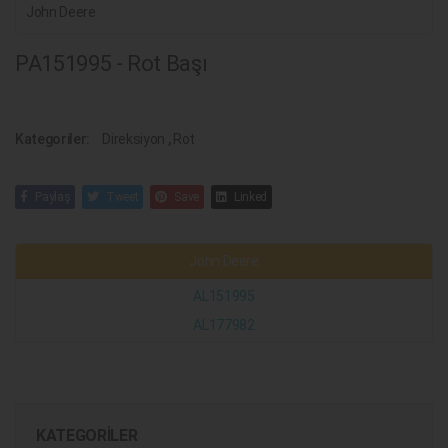
John Deere
PA151995 - Rot Başı
Kategoriler:
Direksiyon
,
Rot
Paylaş
Tweet
Save
Linked
John Deere
AL151995
AL177982
KATEGORILER