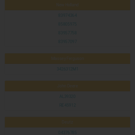
New Holland
83974364
85805975
83957758
83957097
Massey Ferguson
3426312M1
John Deere
AL39320
RE45912
Deutz
04376785