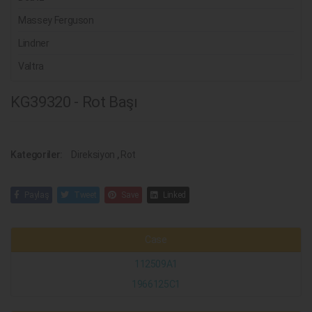
Massey Ferguson
Lindner
Valtra
KG39320 - Rot Başı
Kategoriler:
Direksiyon
,
Rot
Paylaş
Tweet
Save
Linked
Case
112509A1
1966125C1