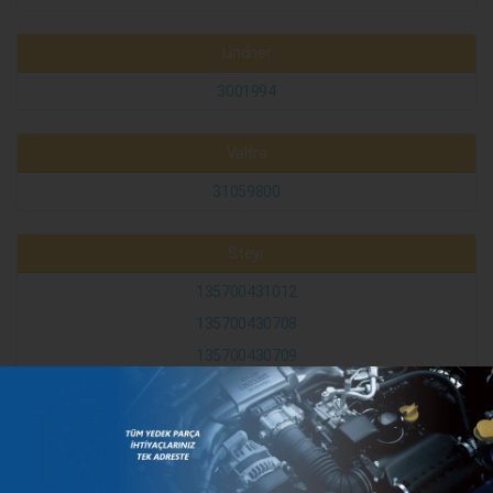
Lindner
3001994
Valtra
31059800
Steyr
135700431012
135700430708
135700430709
KATEGORILER