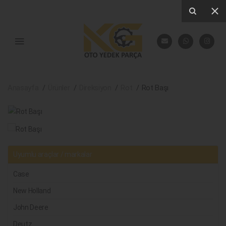
Anasayfa
Ürünler
Direksiyon
Rot
Rot Başı
Uyumlu araçlar / markalar
Case
New Holland
John Deere
Deutz