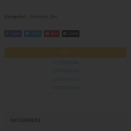
Kategoriler:
Direksiyon
,
Rot
Paylaş
Tweet
Save
Linked
Steyr
137700470066
137700470109
137700470114
137700470144
KATEGORILER