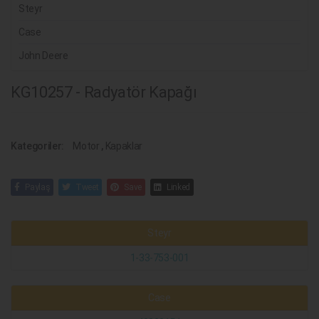
Steyr
Case
John Deere
KG10257 - Radyatör Kapağı
Kategoriler:
Motor
,
Kapaklar
Paylaş
Tweet
Save
Linked
Steyr
1-33-753-001
Case