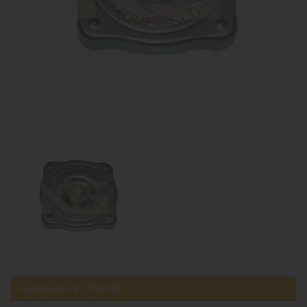
Uyumlu araçlar / markalar