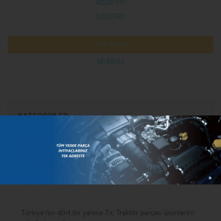
402281R1
532673R1
John Deere
RE43593
KATEGORILER
MARKALAR