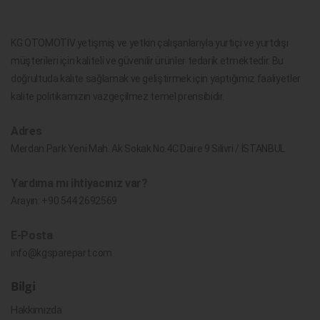
KG OTOMOTİV yetişmiş ve yetkin çalışanlarıyla yurtiçi ve yurtdışı
müşterileri için kaliteli ve güvenilir ürünler tedarik etmektedir. Bu
doğrultuda kalite sağlamak ve geliştirmek için yaptığımız faaliyetler
kalite politikamızın vazgeçilmez temel prensibidir.
Adres
Merdan Park Yeni Mah. Ak Sokak No.4C Daire 9 Silivri / İSTANBUL
Yardıma mı ihtiyacınız var?
Arayın:
+90 544 2692569
E-Posta
info@kgsparepart.com
Bilgi
Hakkımızda