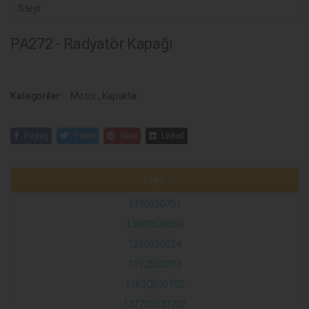
Steyr
PA272 - Radyatör Kapağı
Kategoriler:
Motor
,
Kapaklar
Paylaş
Tweet
Save
Linked
Steyr
1390530701
13809530050
1280530024
1192530703
1182Q530702
137700530702