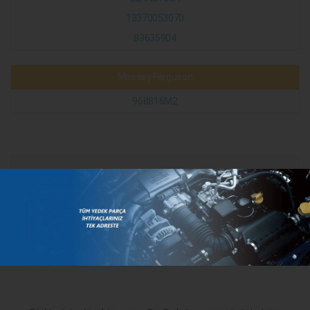
13370053070
83635904
Massey Ferguson
968816M2
KATEGORILER
MARKALAR