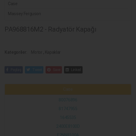
Case
Massey Ferguson
PA968816M2 - Radyatör Kapağı
Kategoriler:
Motor
,
Kapaklar
Paylaş
Tweet
Save
Linked
Case
80076896
81747955
1645535
2400E8100D
E2NN8100A