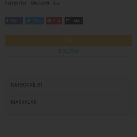
Kategoriler:
Direksiyon
,
Aks
Paylaş
Tweet
Save
Linked
Steyr
188290046
KATEGORILER
MARKALAR